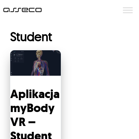
Przejdź
do
treści
Student
Aplikacja
myBody
VR –
Student