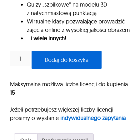
Quizy „szpilkowe” na modelu 3D
z natychmiastową punktacją
Wirtualne klasy pozwalające prowadzić
zajęcia online z wysokiej jakości obrazem
…i wiele innych!
ilość
Dodaj do koszyka
Aplikacja
myBody
VR
Maksymalna możliwa liczba licencji do kupienia:
-
15
Uczelnia
Jeżeli potrzebujesz większej liczby licencji
prosimy o wysłanie
indywidualnego zapytania